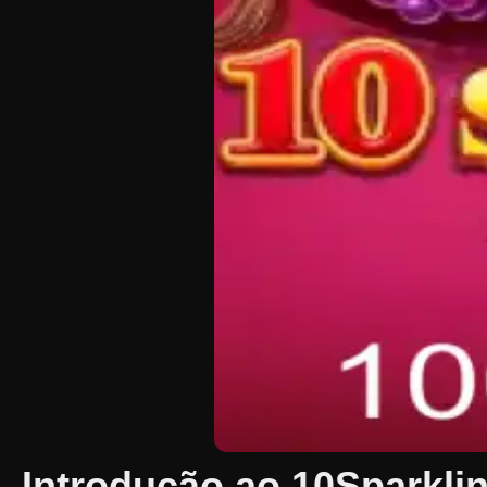
Introdução ao 10Sparkl