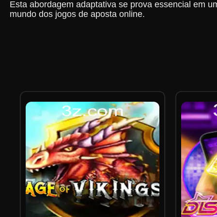
Esta abordagem adaptativa se prova essencial em u
mundo dos jogos de aposta online.