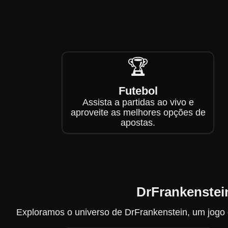
🏆
Futebol
Assista a partidas ao vivo e
aproveite as melhores opções de
apostas.
DrFrankenstei
Exploramos o universo de DrFrankenstein, um jogo 