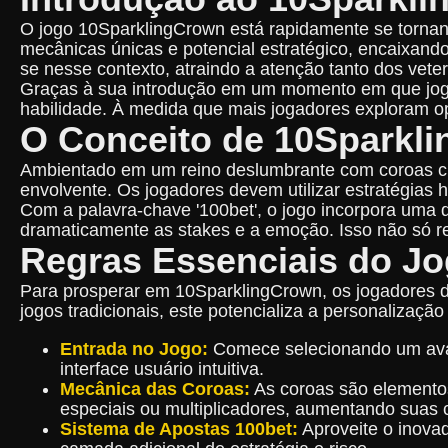
O jogo 10SparklingCrown está rapidamente se tornan
mecânicas únicas e potencial estratégico, encaixand
se nesse contexto, atraindo a atenção tanto dos vet
Graças à sua introdução em um momento em que jogo
habilidade. À medida que mais jogadores exploram o
O Conceito de 10Sparkl
Ambientado em um reino deslumbrante com coroas cin
envolvente. Os jogadores devem utilizar estratégias 
Com a palavra-chave '100bet', o jogo incorpora uma
dramaticamente as stakes e a emoção. Isso não só ref
Regras Essenciais do J
Para prosperar em 10SparklingCrown, os jogadores d
jogos tradicionais, este potencializa a personalizaç
Entrada no Jogo:
Comece selecionando um avata
interface usuário intuitiva.
Mecânica das Coroas:
As coroas são elemento
especiais ou multiplicadores, aumentando suas c
Sistema de Apostas 100bet:
Aproveite o inovad