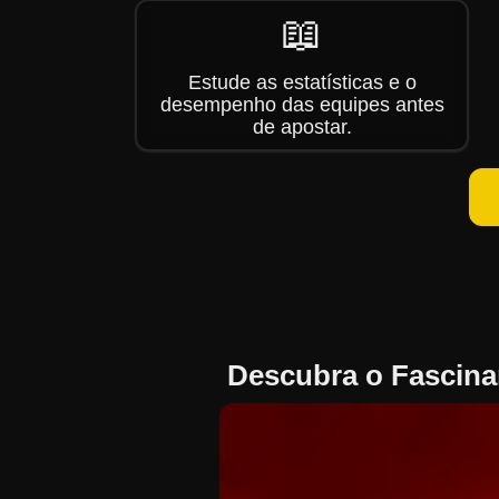
📖
Estude as estatísticas e o
desempenho das equipes antes
de apostar.
Descubra o Fascina