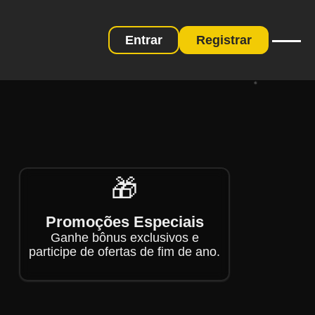
❄
Entrar
Registrar
❄
❄
🎁
Promoções Especiais
Ganhe bônus exclusivos e
participe de ofertas de fim de ano.