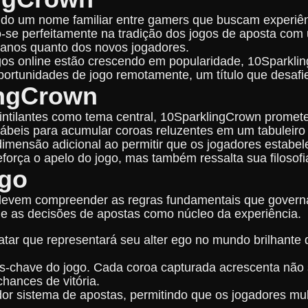
do um nome familiar entre gamers que buscam experiênc
o-se perfeitamente na tradição dos jogos de aposta com 
eranos quanto dos novos jogadores.
s online estão crescendo em popularidade, 10Sparkling
portunidades de jogo remotamente, um título que desafi
ingCrown
tilantes como tema central, 10SparklingCrown promete 
hábeis para acumular coroas reluzentes em um tabuleiro 
 dimensão adicional ao permitir que os jogadores esta
orça o apelo do jogo, mas também ressalta sua filosofi
ogo
evem compreender as regras fundamentais que governam
ão e as decisões de apostas como núcleo da experiência.
r que representará seu alter ego no mundo brilhante do
s-chave do jogo. Cada coroa capturada acrescenta não
hances de vitória.
or sistema de apostas, permitindo que os jogadores mul