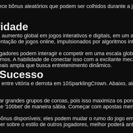
ece bônus aleatórios que podem ser colhidos durante a j
ridade
umento global em jogos interativos e digitais, em um 
ntação de jogos online, impulsionados por algoritmos in
gadores podem interagir e competir em uma escala glo
s. A habilidade de conectar isso com a excitante mecâ
ais ampla que busca entretenimento dinâmico.
a Sucesso
 entre vitória e derrota em 10SparklingCrown. Abaixo, 
 grandes grupos de coroas, pois isso maximiza os pont
 de '100bet' de maneira sábia. Começar com apostas me
ônus disponíveis; eles podem mudar o rumo do jogo em
 sobre o estilo de outros jogadores, melhor poderá ant