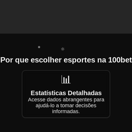
❄
❄
❄
Por que escolher esportes na 100bet
📊
❄
❄
Estatísticas Detalhadas
Acesse dados abrangentes para
ajudá-lo a tomar decisões
informadas.