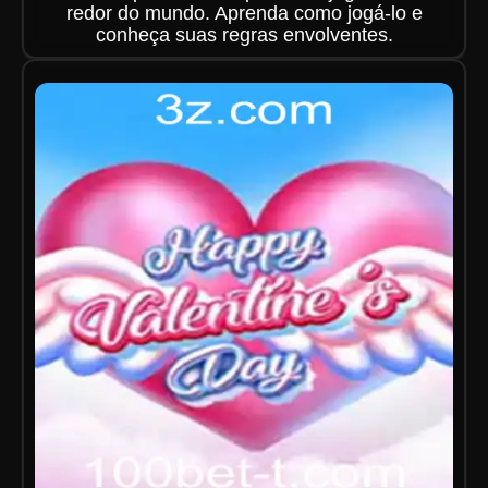
redor do mundo. Aprenda como jogá-lo e
conheça suas regras envolventes.