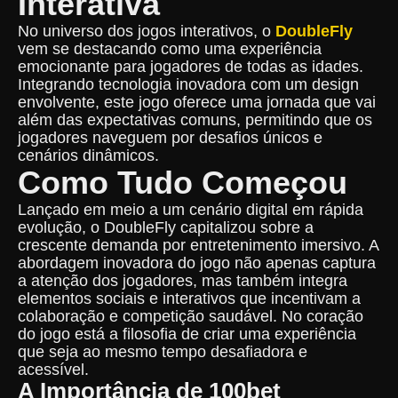
Interativa
No universo dos jogos interativos, o
DoubleFly
vem se destacando como uma experiência
emocionante para jogadores de todas as idades.
Integrando tecnologia inovadora com um design
envolvente, este jogo oferece uma jornada que vai
além das expectativas comuns, permitindo que os
jogadores naveguem por desafios únicos e
cenários dinâmicos.
Como Tudo Começou
Lançado em meio a um cenário digital em rápida
evolução, o DoubleFly capitalizou sobre a
crescente demanda por entretenimento imersivo. A
abordagem inovadora do jogo não apenas captura
a atenção dos jogadores, mas também integra
elementos sociais e interativos que incentivam a
colaboração e competição saudável. No coração
do jogo está a filosofia de criar uma experiência
que seja ao mesmo tempo desafiadora e
acessível.
A Importância de 100bet