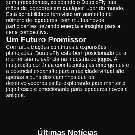
sem precedentes, colocando o DoubleFly nas
mãos de jogadores em qualquer lugar do mundo.
Esta portabilidade tem visto um aumento no
número de jogadores, com muitos novos
participantes trazendo energia e insights para a
cena competitiva.
Um Futuro Promissor
Com atualizações contínuas e expansões
planejadas, DoubleFly está bem posicionado para
manter sua relevância na indústria de jogos. A
integração contínua com tecnologias emergentes e
a potencial expansão para a realidade virtual são
apenas alguns dos caminhos que os
desenvolvedores estão explorando para manter o
jogo fresco e emocionante para jogadores novos e
antigos.
Últimas Notícias