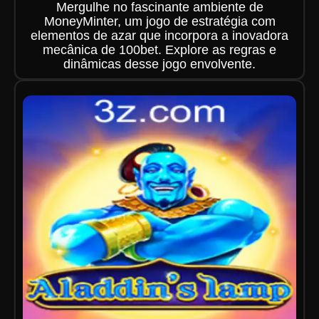
Mergulhe no fascinante ambiente de
MoneyMinter, um jogo de estratégia com
elementos de azar que incorpora a inovadora
mecânica de 100bet. Explore as regras e
dinâmicas desse jogo envolvente.