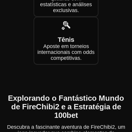
estatísticas e análises
exclusivas.
🎾
Tênis
Aposte em torneios
internacionais com odds
competitivas.
Explorando o Fantástico Mundo
de FireChibi2 e a Estratégia de
100bet
Descubra a fascinante aventura de FireChibi2, um