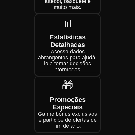
futebol, basquete e
muito mais.
📊
Estatísticas
Detalhadas
Acesse dados
abrangentes para ajudá-
lo a tomar decisões
informadas.
🎁
Promoções
Especiais
Ganhe bônus exclusivos
e participe de ofertas de
fim de ano.