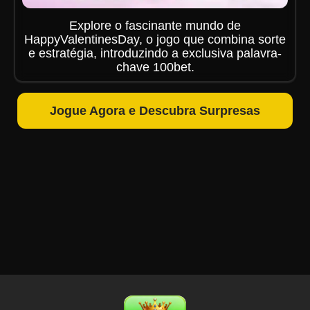
Explore o fascinante mundo de
HappyValentinesDay, o jogo que combina sorte
e estratégia, introduzindo a exclusiva palavra-
chave 100bet.
Jogue Agora e Descubra Surpresas