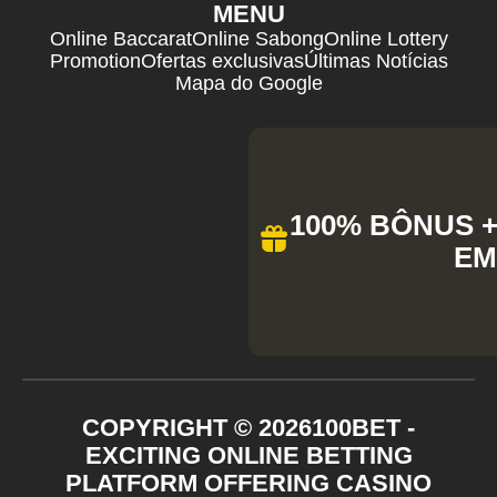
MENU
Online Baccarat
Online Sabong
Online Lottery
Promotion
Ofertas exclusivas
Últimas Notícias
Mapa do Google
100% BÔNUS + 
EM
COPYRIGHT ©
2026
100BET -
EXCITING ONLINE BETTING
PLATFORM OFFERING CASINO