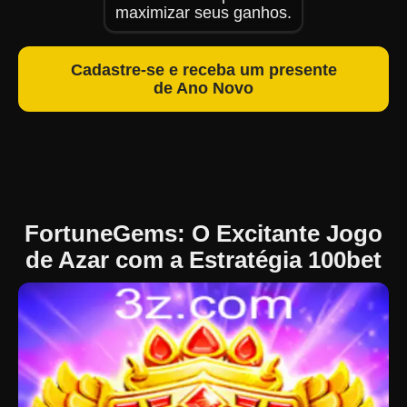
maximizar seus ganhos.
Cadastre-se e receba um presente
de Ano Novo
FortuneGems: O Excitante Jogo
de Azar com a Estratégia 100bet