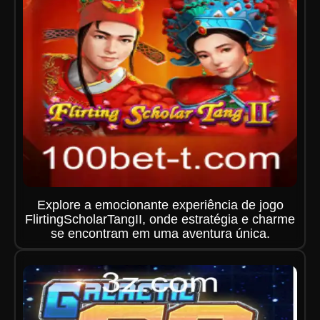
Explore a emocionante experiência de jogo
FlirtingScholarTangII, onde estratégia e charme
se encontram em uma aventura única.