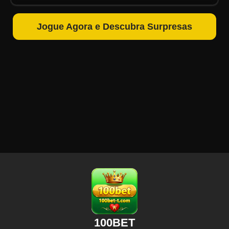
Jogue Agora e Descubra Surpresas
100BET