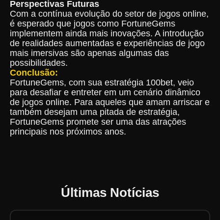
Perspectivas Futuras
Com a contínua evolução do setor de jogos online,
é esperado que jogos como FortuneGems
implementem ainda mais inovações. A introdução
de realidades aumentadas e experiências de jogo
mais imersivas são apenas algumas das
possibilidades.
Conclusão:
FortuneGems, com sua estratégia 100bet, veio
para desafiar e entreter em um cenário dinâmico
de jogos online. Para aqueles que amam arriscar e
também desejam uma pitada de estratégia,
FortuneGems promete ser uma das atrações
principais nos próximos anos.
Últimas Notícias