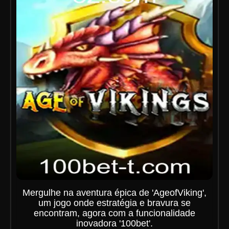
Mergulhe na aventura épica de 'AgeofViking',
um jogo onde estratégia e bravura se
encontram, agora com a funcionalidade
inovadora '100bet'.