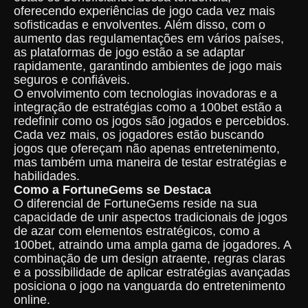
oferecendo experiências de jogo cada vez mais
sofisticadas e envolventes. Além disso, com o
aumento das regulamentações em vários países,
as plataformas de jogo estão a se adaptar
rapidamente, garantindo ambientes de jogo mais
seguros e confiáveis.
O envolvimento com tecnologias inovadoras e a
integração de estratégias como a 100bet estão a
redefinir como os jogos são jogados e percebidos.
Cada vez mais, os jogadores estão buscando
jogos que ofereçam não apenas entretenimento,
mas também uma maneira de testar estratégias e
habilidades.
Como a FortuneGems se Destaca
O diferencial de FortuneGems reside na sua
capacidade de unir aspectos tradicionais de jogos
de azar com elementos estratégicos, como a
100bet, atraindo uma ampla gama de jogadores. A
combinação de um design atraente, regras claras
e a possibilidade de aplicar estratégias avançadas
posiciona o jogo na vanguarda do entretenimento
online.