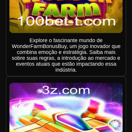
Explore o fascinante mundo de
WonderFarmBonusBuy, um jogo inovador que
combina emoção e estratégia. Saiba mais
sobre suas regras, a introdução ao mercado e
eventos atuais que estão impactando essa
indústria.