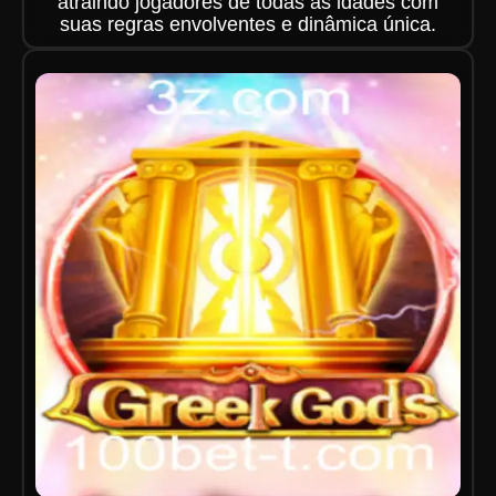
atraindo jogadores de todas as idades com
suas regras envolventes e dinâmica única.