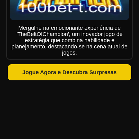
Mergulhe na emocionante experiência de
'TheBeltOfChampion', um inovador jogo de
estratégia que combina habilidade e
planejamento, destacando-se na cena atual de
jogos.
Jogue Agora e Descubra Surpresas