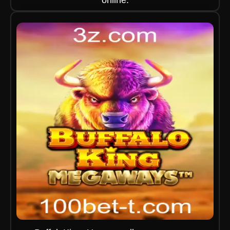
online.