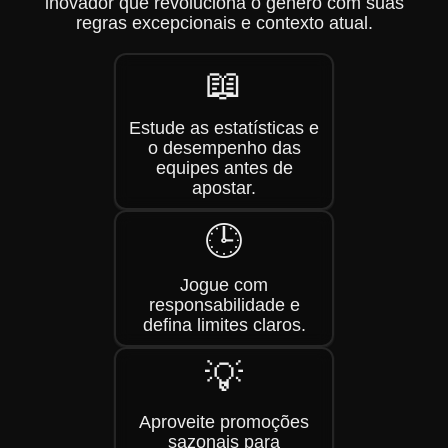
inovador que revoluciona o gênero com suas
regras excepcionais e contexto atual.
📖
Estude as estatísticas e
o desempenho das
equipes antes de
apostar.
🕒
Jogue com
responsabilidade e
defina limites claros.
💡
Aproveite promoções
sazonais para