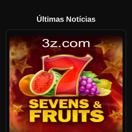
Últimas Notícias