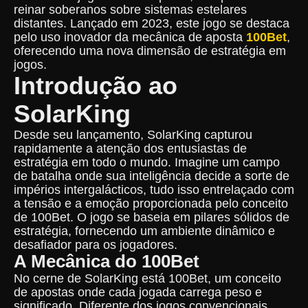
reinar soberanos sobre sistemas estelares
distantes. Lançado em 2023, este jogo se destaca
pelo uso inovador da mecânica de aposta
100Bet
,
oferecendo uma nova dimensão de estratégia em
jogos.
Introdução ao
SolarKing
Desde seu lançamento, SolarKing capturou
rapidamente a atenção dos entusiastas de
estratégia em todo o mundo. Imagine um campo
de batalha onde sua inteligência decide a sorte de
impérios intergalácticos, tudo isso entrelaçado com
a tensão e a emoção proporcionada pelo conceito
de 100Bet. O jogo se baseia em pilares sólidos de
estratégia, fornecendo um ambiente dinâmico e
desafiador para os jogadores.
A Mecânica do 100Bet
No cerne de SolarKing está 100Bet, um conceito
de apostas onde cada jogada carrega peso e
significado. Diferente dos jogos convencionais,