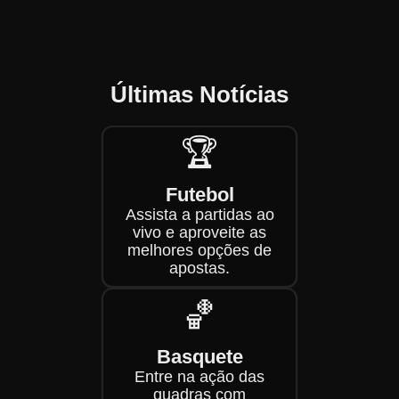
Últimas Notícias
🏆
Futebol
Assista a partidas ao
vivo e aproveite as
melhores opções de
apostas.
🏀
Basquete
Entre na ação das
quadras com